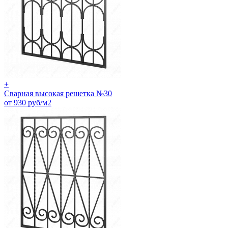
+
Сварная высокая решетка №30
от 930 руб/м2