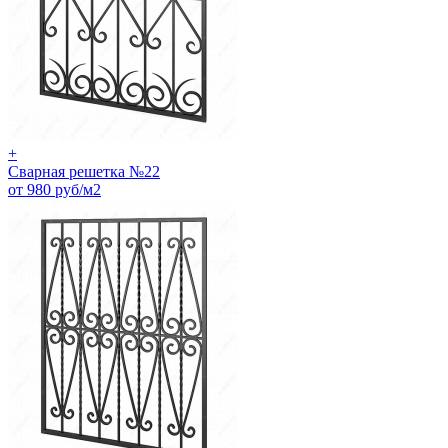
+
Сварная решетка №22
от 980 руб/м2