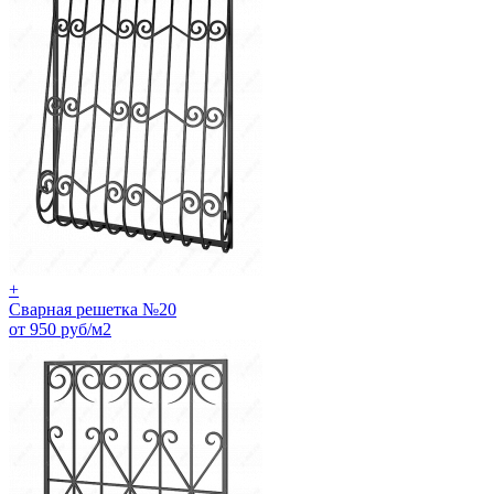
+
Сварная решетка №20
от 950 руб/м2