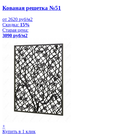
Кованая решетка №51
от 2620 руб/м2
Скидка:
15%
Старая цена:
3090 руб/м2
+
Купить в 1 клик