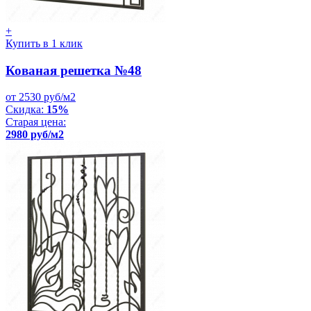
+
Купить в 1 клик
Кованая решетка №48
от 2530 руб/м2
Скидка:
15%
Старая цена:
2980 руб/м2