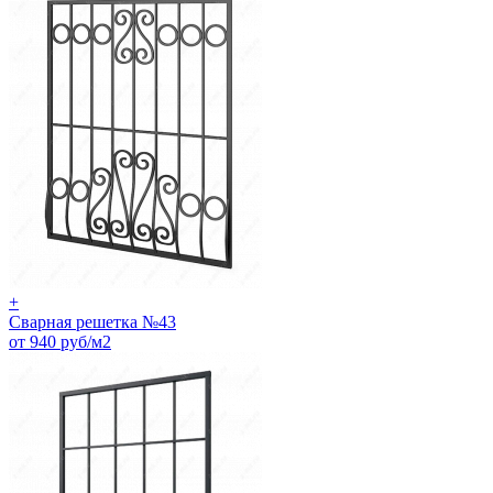
+
Сварная решетка №43
от 940 руб/м2