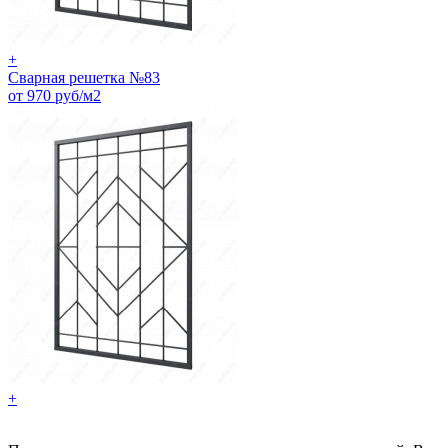
+
Сварная решетка №83
от 970 руб/м2
+