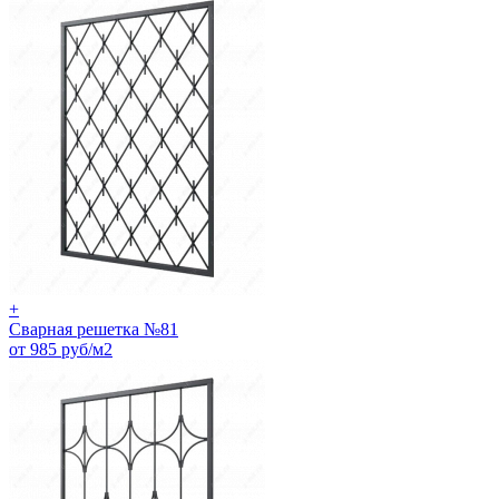
+
Сварная решетка №81
от 985 руб/м2